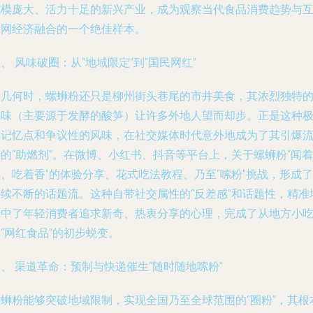
规模庞大、活力十足的新兴产业，成为观察当代食品消费趋势与
联网经济融合的一个绝佳样本。
、 风味破圈：从“地域限定”到“国民网红”
曾几何时，螺蛳粉还只是柳州街头巷尾的市井美食，其浓烈独特
气味（主要源于发酵的酸笋）让许多外地人望而却步。正是这种
具记忆点和争议性的风味，在社交媒体时代意外地成为了其引爆
的“助燃剂”。在微博、小红书、抖音等平台上，关于螺蛳粉“闻着
、吃着香”的体验分享、花式吃法教程、乃至“嗦粉”挑战，形成了
持续不断的话题流。这种自带社交属性的“反差感”和话题性，精准
击中了年轻消费者追求新奇、热衷分享的心理，完成了从地方小
“网红食品”的初步蜕变。
、 渠道革命：预制与快递催生“随时随地嗦粉”
螺蛳粉能够突破地域限制，实现全国乃至全球范围的“圈粉”，其根