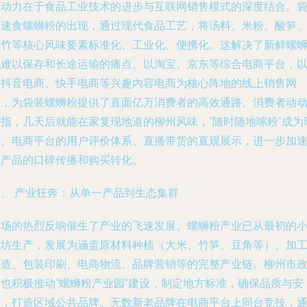
驱动力在于食品工业技术的进步与互联网销售模式的深度结合。
装速食螺蛳粉的出现，通过现代食品工艺，将汤料、米粉、酸笋
腐竹等核心风味要素标准化、工业化、便携化。这解决了新鲜螺
粉难以保存和长途运输的痛点。以淘宝、京东等综合电商平台，
及抖音电商、快手电商等兴趣内容电商为核心阵地的线上销售网
络，为袋装螺蛳粉提供了直面亿万消费者的高效通路。消费者动
手指，几天后就能在家复现地道的柳州风味，“随时随地嗦粉”成为
实。电商平台的用户评价体系、直播带货的直观展示，进一步加
了产品的口碑传播和购买转化。
三、 产业狂奔：从单一产品到生态集群
市场的热烈反响催生了产业的飞速发展。螺蛳粉产业已从最初的
作坊生产，发展为涵盖原材料种植（大米、竹笋、豆角等）、加
制造、包装印刷、电商物流、品牌营销等的完整产业链。柳州市
府也积极推动“螺蛳粉产业园”建设，制定地方标准，确保品质与安
全，打造区域公共品牌。无数新老品牌在电商平台上同台竞技，