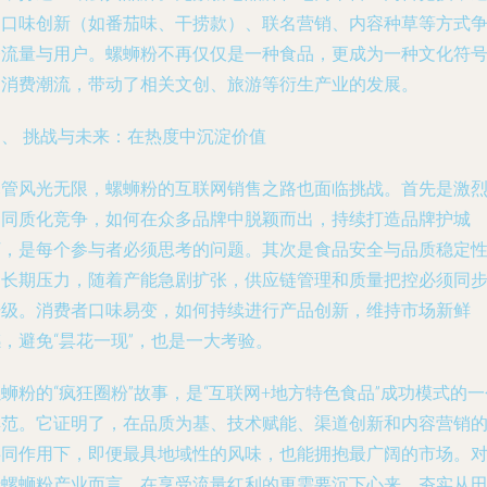
过口味创新（如番茄味、干捞款）、联名营销、内容种草等方式
夺流量与用户。螺蛳粉不再仅仅是一种食品，更成为一种文化符
和消费潮流，带动了相关文创、旅游等衍生产业的发展。
四、 挑战与未来：在热度中沉淀价值
尽管风光无限，螺蛳粉的互联网销售之路也面临挑战。首先是激
的同质化竞争，如何在众多品牌中脱颖而出，持续打造品牌护城
河，是每个参与者必须思考的问题。其次是食品安全与品质稳定
的长期压力，随着产能急剧扩张，供应链管理和质量把控必须同
升级。消费者口味易变，如何持续进行产品创新，维持市场新鲜
，避免“昙花一现”，也是一大考验。
蛳粉的“疯狂圈粉”故事，是“互联网+地方特色食品”成功模式的一
典范。它证明了，在品质为基、技术赋能、渠道创新和内容营销
共同作用下，即便最具地域性的风味，也能拥抱最广阔的市场。
于螺蛳粉产业而言，在享受流量红利的更需要沉下心来，夯实从