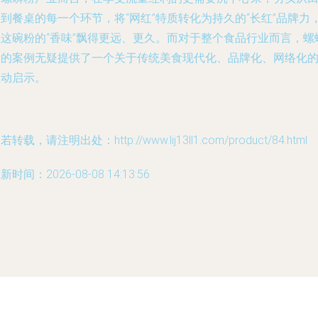
到餐桌的每一个环节，将“网红”特质转化为持久的“长红”品牌力
让这碗粉的“香味”飘得更远、更久。而对于整个食品行业而言，螺
粉的案例无疑提供了一个关于传统美食现代化、品牌化、网络化
生动启示。
若转载，请注明出处：http://www.lij13ll1.com/product/84.html
新时间：2026-08-08 14:13:56